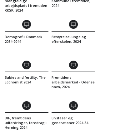
mangfoldige
Kommune i fremtiden,
arbejdsplads i fremtiden
2024
RKSK, 2024
Demografi i Danmark
Bestyrelse, unge og
2034-2044
efterskolen, 2024
Babies and fertility, The
Fremtidens
Economist 2024
arbejdsmarked - Odense
havn, 2024
DIF, fremtidens
Livsfaser og
udfordringer, foredrag i
generationer 2024-34
Herning 2024