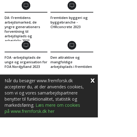
DA- Fremtidens
Fremtiden byggeri og
arbejdsmarked, de
byggebranche -
yngre generationers
CHRconcrete 2023
forventning til
arbejdsplads og
arbejdsliv 2023
FOA -arbejdsplads de
Den attraktive og
unge og organisation for
mangfoldige
FOA Nordjylland 2023
arbejdsplads i fremtiden
x
Når du besøger www.fremforsk.dk
accepterer du, at der anvendes cookies,
som vi og vores samarbejdspartnere
Fremtidens
Bestyrelse unge og
benytter til funktionalitet, statistik og
arbejdsmarked og de
efterskolen
markedsføring.
Læs mere om cookies
yngre medlemmer!
på www.fremforsk.dk her
Fremtidens verden,
Fremtidens