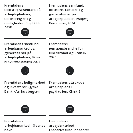
Fremtidens
Fremtidens samfund,
tillidsrepræsentant på
forældre, familier og
arbejdspladsen,
generationer på
udfordringer og
arbejdspladsen, Esbjerg
muligheder, Bupl Kbh,
Kommune, 2024
2025
Fremtidens samfund,
Fremtidens
arbejdsmarked og
pensionsbranche for
generationer på
Hildebrandt og Brandi,
arbejdspladsen, Skive
2024
Erhvervsnetværk 2024
Fremtidens boligmarked
Fremtidens attraktive
og investorer - Jyske
arbejdsplads i
Bank - Aarhus bugten
psykiatrien, Klinik 2
Fremtidens
Fremtidens
arbejdsmarked - Odense
arbejdsmarked -
havn
Frederikssund Jobcenter