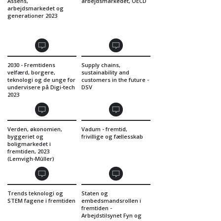
Assens,
arbejdsmarkedet, OECD
arbejdsmarkedet og
generationer 2023
2030 - Fremtidens
Supply chains,
velfærd, borgere,
sustainability and
teknologi og de unge for
customers in the future -
undervisere på Digi-tech
DSV
2023
Verden, økonomien,
Vadum - fremtid,
byggeriet og
frivillige og fællesskab
boligmarkedet i
fremtiden, 2023
(Lemvigh-Mûller)
Trends teknologi og
Staten og
STEM fagene i fremtiden
embedsmandsrollen i
fremtiden -
Arbejdstilsynet Fyn og