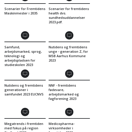
Scenarier for Fremtidens
Scenarier for fremtidens
Maskinmester i 2035
health dvs.
sundhedsuddannelser
2023.pdf.
Samfund,
Nutidens og fremtidens
arbejdsmarked, sprog,
unge - generation Z, for
teknologi og
MSB Aarhus Kommune
arbejdspladsen for
2023
studieskolen 2023
Nutidens og fremtidens
NNF - fremtidens
generationer i
fødevare,
samfundet 2023 EUCNVS
arbejdsmarked og
fagforening 2023
Megatrends i fremtiden
Medicopharma-
med fokus på region
virksomheder i