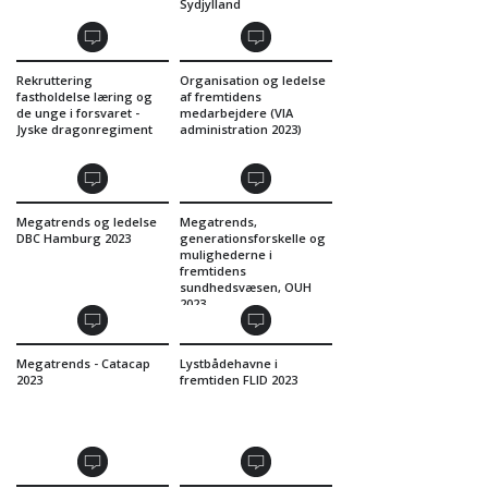
Sydjylland
Rekruttering
Organisation og ledelse
fastholdelse læring og
af fremtidens
de unge i forsvaret -
medarbejdere (VIA
Jyske dragonregiment
administration 2023)
Megatrends og ledelse
Megatrends,
DBC Hamburg 2023
generationsforskelle og
mulighederne i
fremtidens
sundhedsvæsen, OUH
2023
Megatrends - Catacap
Lystbådehavne i
2023
fremtiden FLID 2023