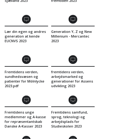
Sjælland 2023
fremtiden 2023
Lær din egen og andres
Generation Y, Z og New
generation at kende
Millenium - Mercantec
EUCNVS 2023
2023
Fremtidens verden,
fremtidens verden,
sundhedsvæsen og
arbejdsmarked og
patienter for Mölnlycke
generationer for Assens
2023.pdf
udvikling 2023
Fremtidens unge
Fremtidens samfund,
medlemmer og A-kasse
sprog, teknologi og
for repræsentantskab
arbejdsplads for
Danske A-Kasser 2023
Studieskolen 2023