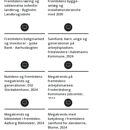
Fremtidens læring og
Fremtidens bygge-
uddannelse indenfor
anlæg og
landbrug - Bygholm
installationsbranche
Landbrugsskole
mod 2030
Fremtidens boligmarked
Samfund, børn, unge og
og investorer - Jyske
generationer på
Bank - Aarhusbugten
arbejdspladsen,
fritidsledere i Købehavns
Kommune, 2024
Nutidens og fremtidens
Megatrends på
megatrends og
fremtidens
generationer, DGI
arbejdsmarked,
Storkøbenhavn, 2024
Frederiksberg
Kommunes Jobcenter,
2024
Megatrends og
Megatrends med
biblioteket i fremtiden,
betydning i fremtidens
Aalborg Biblioteker, 2024
samfund for danskerne,
Blume, 2024