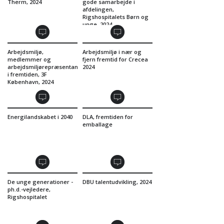
Therm, 2024
gode samarbejde i
afdelingen,
Rigshospitalets Børn og
unge, 2024
Arbejdsmiljø,
Arbejdsmiljø i nær og
medlemmer og
fjern fremtid for Crecea
arbejdsmiljørepræsentanten
2024
i fremtiden, 3F
København, 2024
Energilandskabet i 2040
DLA, fremtiden for
emballage
De unge generationer -
DBU talentudvikling, 2024
ph.d.-vejledere,
Rigshospitalet