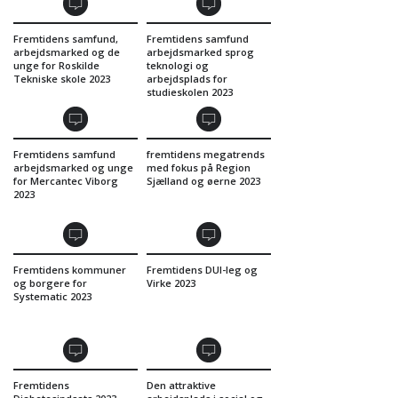
Fremtidens samfund,
Fremtidens samfund
arbejdsmarked og de
arbejdsmarked sprog
unge for Roskilde
teknologi og
Tekniske skole 2023
arbejdsplads for
studieskolen 2023
Fremtidens samfund
fremtidens megatrends
arbejdsmarked og unge
med fokus på Region
for Mercantec Viborg
Sjælland og øerne 2023
2023
Fremtidens kommuner
Fremtidens DUI-leg og
og borgere for
Virke 2023
Systematic 2023
Fremtidens
Den attraktive