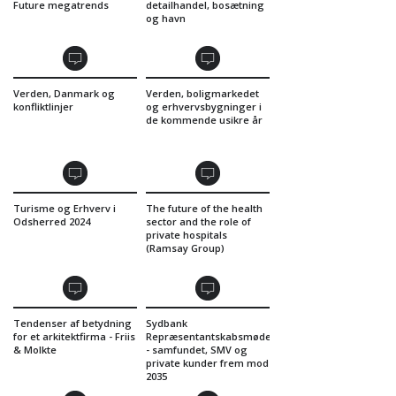
Future megatrends
detailhandel, bosætning
og havn
Verden, Danmark og
Verden, boligmarkedet
konfliktlinjer
og erhvervsbygninger i
de kommende usikre år
Turisme og Erhverv i
The future of the health
Odsherred 2024
sector and the role of
private hospitals
(Ramsay Group)
Tendenser af betydning
Sydbank
for et arkitektfirma - Friis
Repræsentantskabsmøde
& Molkte
- samfundet, SMV og
private kunder frem mod
2035