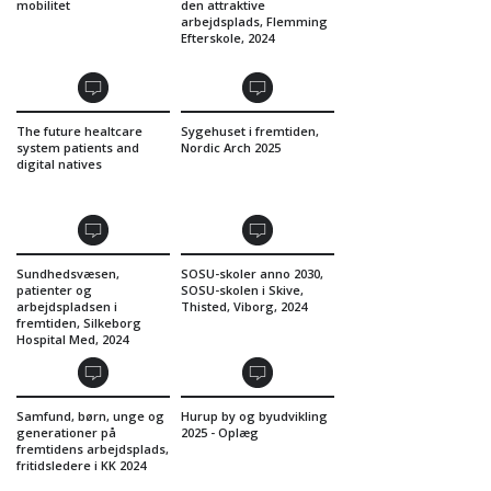
mobilitet
den attraktive
arbejdsplads, Flemming
Efterskole, 2024
The future healtcare
Sygehuset i fremtiden,
system patients and
Nordic Arch 2025
digital natives
Sundhedsvæsen,
SOSU-skoler anno 2030,
patienter og
SOSU-skolen i Skive,
arbejdspladsen i
Thisted, Viborg, 2024
fremtiden, Silkeborg
Hospital Med, 2024
Samfund, børn, unge og
Hurup by og byudvikling
generationer på
2025 - Oplæg
fremtidens arbejdsplads,
fritidsledere i KK 2024