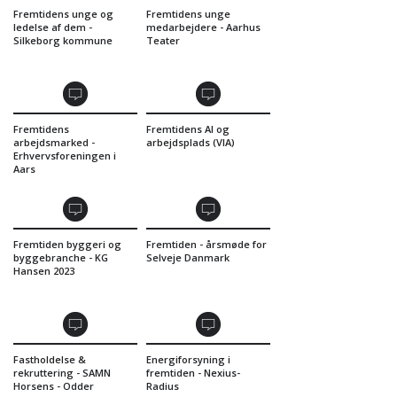
Fremtidens unge og
Fremtidens unge
ledelse af dem -
medarbejdere - Aarhus
Silkeborg kommune
Teater
Fremtidens
Fremtidens AI og
arbejdsmarked -
arbejdsplads (VIA)
Erhvervsforeningen i
Aars
Fremtiden byggeri og
Fremtiden - årsmøde for
byggebranche - KG
Selveje Danmark
Hansen 2023
Fastholdelse &
Energiforsyning i
rekruttering - SAMN
fremtiden - Nexius-
Horsens - Odder
Radius