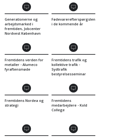
Generationerne og
Fødevarerefterspørgslen
arbejdsmarked i
i de kommende år
fremtiden, Jobcenter
Nordvest København
Fremtidens verden for
Fremtidens trafik og
metaller - Alumeco
kollektive trafik -
fyraftensmøde
Sydtrafik
bestyrelsesseminar
Fremtidens Nordea og
Fremtidens
strategi
medarbejdere - Kold
College