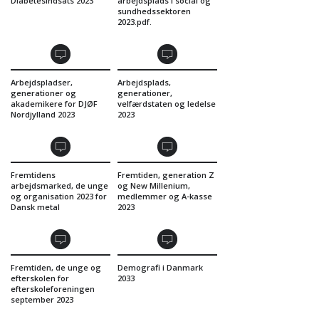
Diabetesindsats 2023
arbejdsplads i social og
sundhedssektoren
2023.pdf.
Arbejdspladser,
Arbejdsplads,
generationer og
generationer,
akademikere for DJØF
velfærdstaten og ledelse
Nordjylland 2023
2023
Fremtidens
Fremtiden, generation Z
arbejdsmarked, de unge
og New Millenium,
og organisation 2023 for
medlemmer og A-kasse
Dansk metal
2023
Fremtiden, de unge og
Demografi i Danmark
efterskolen for
2033
efterskoleforeningen
september 2023