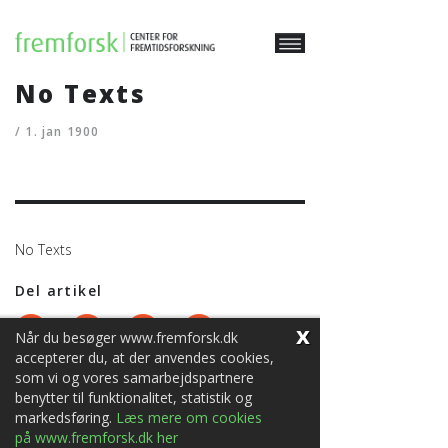
No Texts
/ 1. jan 1900
No Texts
Del artikel
x
Når du besøger www.fremforsk.dk
accepterer du, at der anvendes cookies,
som vi og vores samarbejdspartnere
benytter til funktionalitet, statistik og
Privatlivs- og cookie-politik
markedsføring.
Læs mere om cookies
på www.fremforsk.dk her